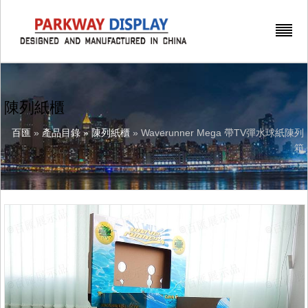
陳列紙櫃
百匯
»
產品目錄
»
陳列紙櫃
» Waverunner Mega 帶TV彈水球紙陳列
箱