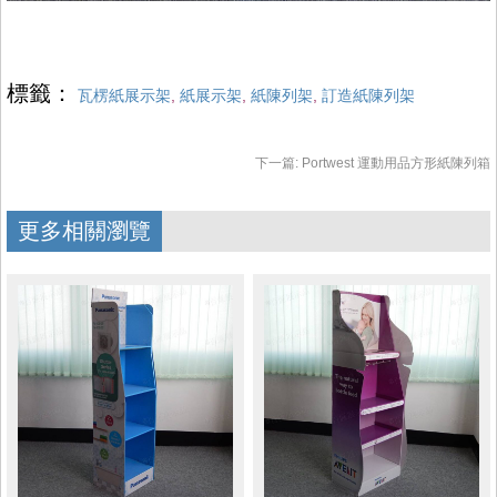
標籤：
瓦楞紙展示架
,
紙展示架
,
紙陳列架
,
訂造紙陳列架
下一篇:
Portwest 運動用品方形紙陳列箱
更多相關瀏覽