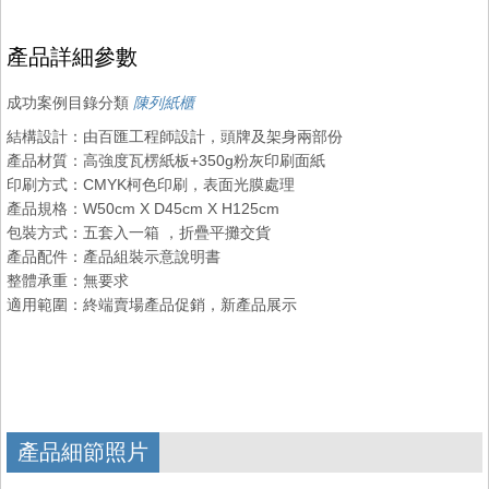
產品詳細參數
成功案例目錄分類
陳列紙櫃
結構設計：由百匯工程師設計，頭牌及架身兩部份
產品材質：高強度瓦楞紙板+350g粉灰印刷面紙
印刷方式：CMYK柯色印刷，表面光膜處理
產品規格：W50cm X D45cm X H125cm
包裝方式：五套入一箱 ，折疊平攤交貨
產品配件：產品組裝示意說明書
整體承重：無要求
適用範圍：終端賣場產品促銷，新產品展示
產品細節照片