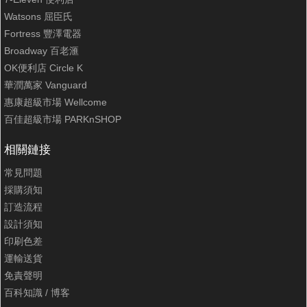
Watsons 屈臣氏
Fortress 豐澤電器
Broadway 百老滙
OK便利店 Circle K
華潤萬家 Vanguard
惠康超級市場 Wellcome
百佳超級市場 PARKnSHOP
相關鏈接
常見問題
採購須知
訂造流程
設計須知
印刷色差
運輸送貨
免責聲明
百科知識
/
博客