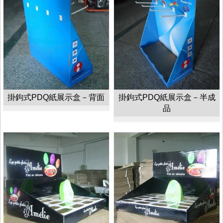
掛鉤式PDQ紙展示盒－背面
掛鉤式PDQ紙展示盒－半成
品