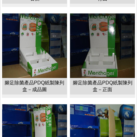
腳足除菌產品PDQ紙製陳列
腳足除菌產品PDQ紙製陳列
盒－成品圖
盒－正面