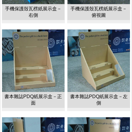
手機保護殼瓦楞紙展示盒－
手機保護殼瓦楞紙展示盒－
右側
俯視圖
書本雜誌PDQ紙展示盒－正
書本雜誌PDQ紙展示盒－左
面
側