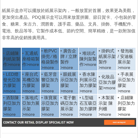
紙展示盒亦可以擺放於紙展示架內，一般放置於首層，效果更為美觀，
更加突出產品。PDQ展示盒可以用來放置拼圖、節日賀卡、小包裝的零
食、糖果、朱古力、潤唇膏、護手霜、藥品、文具、掛飾、手機配件、
電池、飲品等等。它製作成本低、節約空間、簡單精緻，是一款附加值
非常高的促銷推廣用具。
•
軟PVC
•
廣告企
•
掛鉤式
•
發泡板
•
店鋪陳
•
瓦通紙
•
堆頭式
掛兜 ∕ 格
牌 / 立牌
紙展示架
/ 安迪板
列紙架製
座檯箱製
陳列架製
格袋製作
製作
製作
展示架
作>more
作>more
作>more
>more
>more
>more
>more
•
LED燈
•
座台式
•
藍牙音
•
眼鏡展
•
香水陳
•
手表展
•
化妝品
發光亞加
耳機亞加
響亞加力
示亞加力
列展示亞
示亞加力
亞加力膠
力膠架
力膠架
膠架
膠架
加力膠架
膠架
架>more
>more
>more
>more
>more
>more
>more
•
酒類陳
•
落地式
•
珠寶展
•
電子數
•
L型磁
•
木製展
•
店鋪陳
列亞加力
亞加力展
示亞加力
碼亞加力
石互吸亞
示架 陳
列亞加力
膠架
示架
膠架
展示架
加力膠牌
列櫃
膠架
>more
>more
>more
>more
>more
>more
>more