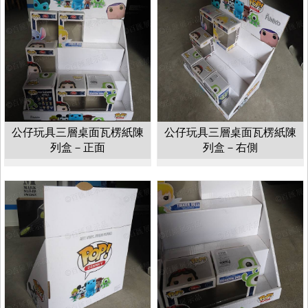
公仔玩具三層桌面瓦楞紙陳
公仔玩具三層桌面瓦楞紙陳
列盒－正面
列盒－右側