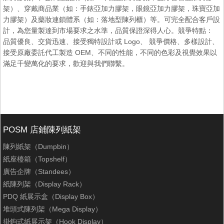
架）、穿戴商品業（如：手錶亞加力膠架，眼鏡亞加力膠架，珠寶亞加
力膠架）及藥妝連鎖體系（如：落地型陳列櫃）等。可完全配合客戶設
計，為您量製達到市場要求之水準，品質保證深得人心。競爭特點：
品質優良、交貨迅速、接受獨特設計或 Logo、 競爭價格、多樣設計、
接受原廠委託代工製造 OEM、不同的性能，不同的色彩及視覺效果以
滿足千變萬化的要求，歡迎與我們聯繫。
POSM 店鋪陳列紙架
陳列紙架（Dumpbin）
紙座檯箱（Topshelf）
廣告企牌（Standees）
紙陳列架（Display Rack）
PDQ 紙展示盒（Display Box）
堆頭式陳列架（Mega Display）
掛鉤式紙展示架（Hook Display）