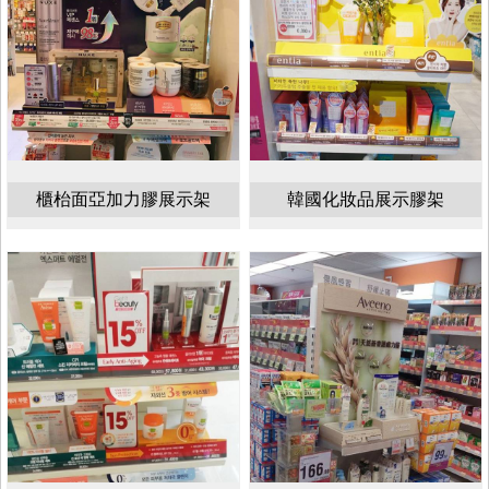
櫃枱面亞加力膠展示架
韓國化妝品展示膠架