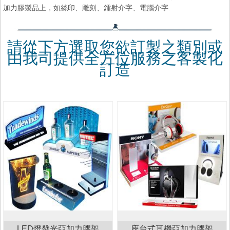
加力膠製品上，如絲印、雕刻、鐳射介字、電腦介字.
請從下方選取您欲訂製之類別或
由我司提供全方位服務之客製化
訂造
LED燈發光亞加力膠架
座台式耳機亞加力膠架