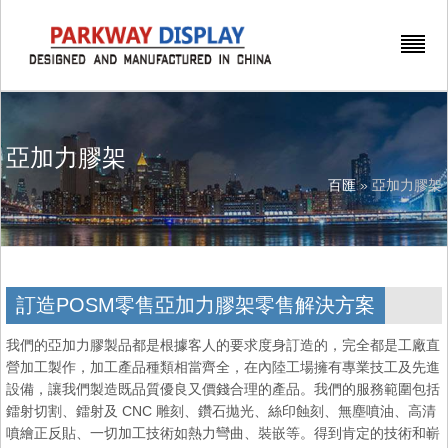
亞加力膠架
百匯
» 亞加力膠架
訂造POSM零售亞加力膠架零售解決方案
我們的亞加力膠製品都是根據客人的要求度身訂造的，完全都是工廠直
營加工製作，加工產品種類相當齊全，在內陸工場擁有專業技工及先進
設備，讓我們製造既品質優良又價錢合理的產品。我們的服務範圍包括
鐳射切割、鐳射及 CNC 雕刻、鑽石拋光、絲印蝕刻、無塵噴油、高清
噴繪正反貼、一切加工技術如熱力彎曲、裝嵌等。得到肯定的技術和嶄