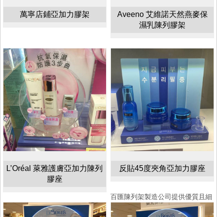
萬寧店鋪亞加力膠架
Aveeno 艾維諾天然燕麥保
濕乳陳列膠架
L’Oréal 萊雅護膚亞加力陳列
反貼45度夾角亞加力膠座
膠座
百匯陳列架製造公司提供優質且細