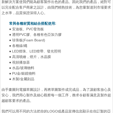
新解決方案使我們能為顧客製作出色的產品。因此我們的產品，絕對可
以完全配合客戶商家之設計，由我們精熟技術，為您量製達到市場要求
之水準，品質保證深得人心。
常與各種材質相結合搭配使用:
● 安迪板、PVC發泡板
● 透明PVC膠、各種有色亞加力膠
● 珍珠板(Foam Board)
● 各種線/繩
● LED燈珠、LED燈帶、發光照明
● 高清噴繪，燈片，水晶膜
● 視頻播放器
● 水晶/玻璃物料
● PU金/銀鏡物料
● 木製/金屬刻品
由手畫圖到電腦草圖設計，再將草圖製作成完成品，為了讓顧客放心及
安心，我們用心製作及細心觀察每一個工序，務求令顧客滿意及製作超
越顧客要求的產品。
我們可以用不同的方法把你的LOGO或產品宣傳信息顯示在你訂製的亞