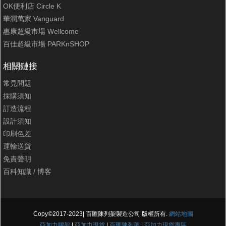
OK便利店 Circle K
華潤萬家 Vanguard
惠康超級市場 Wellcome
百佳超級市場 PARKnSHOP
相關鏈接
常見問題
採購須知
訂造流程
設計須知
印刷色差
運輸送貨
免責聲明
百科知識
/
博客
Copy©2017-2023| 百匯陳列架製造公司 版權所有.
網站地圖
亞加力膠架
|
亞加力現貨
|
百匯陳列架
|
亞加力現貨專區