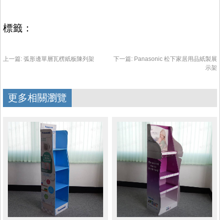
標籤：
上一篇:
弧形邊單層瓦楞紙板陳列架
下一篇:
Panasonic 松下家居用品紙製展
示架
更多相關瀏覽