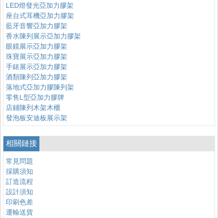
LED燈發光亞加力膠架
座台式耳機亞加力膠架
藍牙音響亞加力膠架
香水陳列展示亞加力膠架
眼鏡展示亞加力膠架
珠寶展示亞加力膠架
手錶展示亞加力膠架
酒類陳列亞加力膠架
落地式亞加力膠陳列架
零售L型亞加力膠牌
店鋪陳列木架木櫃
發泡板安迪板展示架
相關鏈接
常見問題
採購須知
訂造流程
設計須知
印刷色差
運輸送貨