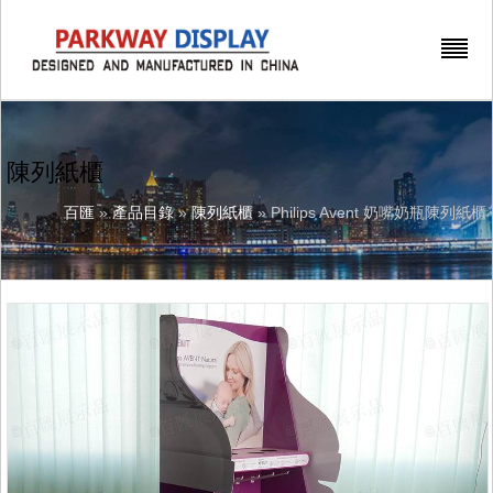
陳列紙櫃
百匯
»
產品目錄
»
陳列紙櫃
» Philips Avent 奶嘴奶瓶陳列紙櫃