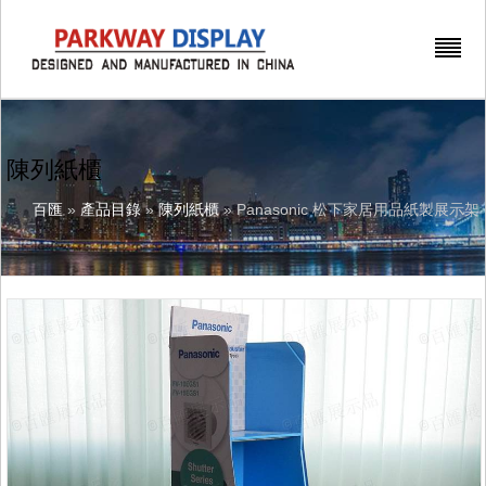
陳列紙櫃
百匯
»
產品目錄
»
陳列紙櫃
» Panasonic 松下家居用品紙製展示架