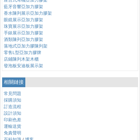
座台式耳機亞加力膠架
藍牙音響亞加力膠架
香水陳列展示亞加力膠架
眼鏡展示亞加力膠架
珠寶展示亞加力膠架
手錶展示亞加力膠架
酒類陳列亞加力膠架
落地式亞加力膠陳列架
零售L型亞加力膠牌
店鋪陳列木架木櫃
發泡板安迪板展示架
相關鏈接
常見問題
採購須知
訂造流程
設計須知
印刷色差
運輸送貨
免責聲明
百科知識
/
博客