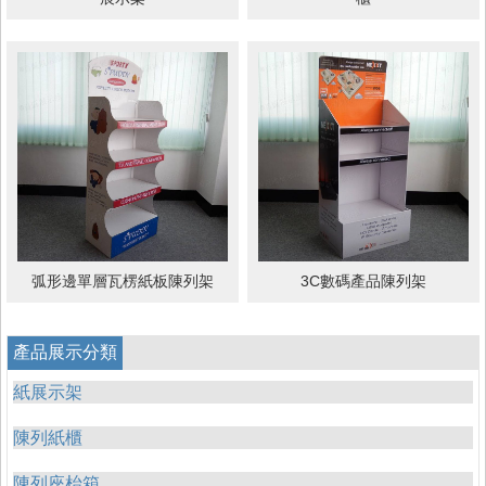
弧形邊單層瓦楞紙板陳列架
3C數碼產品陳列架
產品展示分類
紙展示架
陳列紙櫃
陳列座枱箱