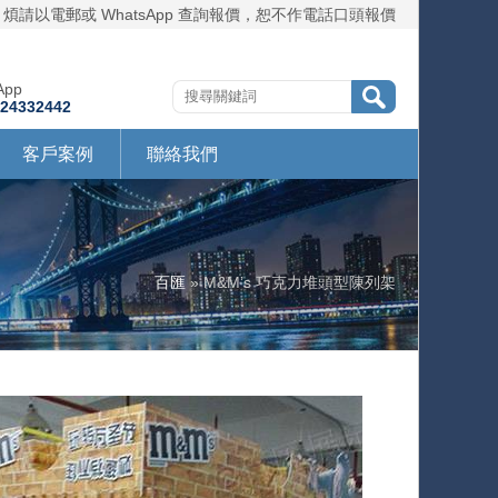
煩請以電郵或 WhatsApp 查詢報價，恕不作電話口頭報價
App
724332442
客戶案例
聯絡我們
百匯
» M&M’s 巧克力堆頭型陳列架