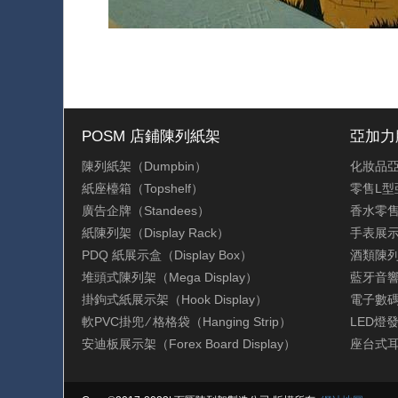
POSM 店鋪陳列紙架
亞加力膠架
陳列紙架（Dumpbin）
化妝品
紙座檯箱（Topshelf）
零售L型
廣告企牌（Standees）
香水零
紙陳列架（Display Rack）
手表展
PDQ 紙展示盒（Display Box）
酒類陳
堆頭式陳列架（Mega Display）
藍牙音
掛鉤式紙展示架（Hook Display）
電子數
軟PVC掛兜 ∕ 格格袋（Hanging Strip）
LED燈
安迪板展示架（Forex Board Display）
座台式