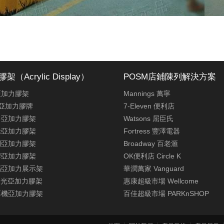
（Acrylic Display）
POSM店鋪陳列解決方案
亞加力膠架
Mannings 萬寧
亞加力膠牌
7-Eleven 便利店
售亞加力膠架
Watsons 屈臣氏
示亞加力膠架
Fortress 豐澤電器
列亞加力膠架
Broadway 百老滙
響亞加力膠架
OK便利店 Circle K
碼亞加力展示架
華潤萬家 Vanguard
發光亞加力膠架
惠康超級市場 Wellcome
耳機亞加力膠架
百佳超級市場 PARKnSHOP