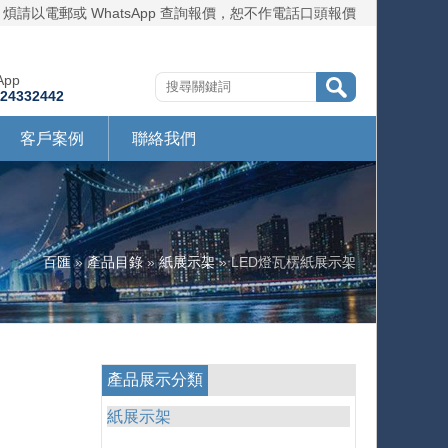
煩請以電郵或 WhatsApp 查詢報價，恕不作電話口頭報價
App
724332442
客戶案例
聯絡我們
百匯
»
產品目錄
»
紙展示架
» LED燈瓦楞紙展示架
產品展示分類
紙展示架