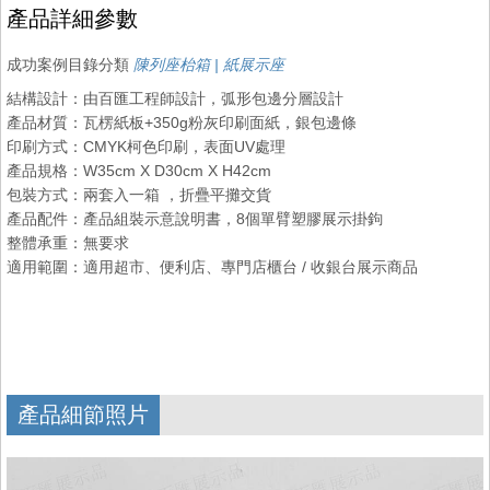
產品詳細參數
成功案例目錄分類
陳列座枱箱 | 紙展示座
結構設計：由百匯工程師設計，弧形包邊分層設計
產品材質：瓦楞紙板+350g粉灰印刷面紙，銀包邊條
印刷方式：CMYK柯色印刷，表面UV處理
產品規格：W35cm X D30cm X H42cm
包裝方式：兩套入一箱 ，折疊平攤交貨
產品配件：產品組裝示意說明書，8個單臂塑膠展示掛鉤
整體承重：無要求
適用範圍：適用超市、便利店、專門店櫃台 / 收銀台展示商品
產品細節照片