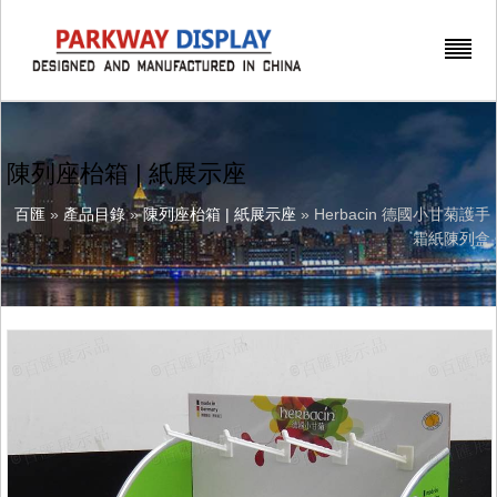
陳列座枱箱 | 紙展示座
百匯
»
產品目錄
»
陳列座枱箱 | 紙展示座
» Herbacin 德國小甘菊護手
霜紙陳列盒