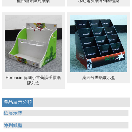
櫃台糖果陳列紙架
移動電源紙陳列座檯架
Herbacin 德國小甘菊護手霜紙
桌面分層紙展示盒
陳列盒
產品展示分類
紙展示架
陳列紙櫃