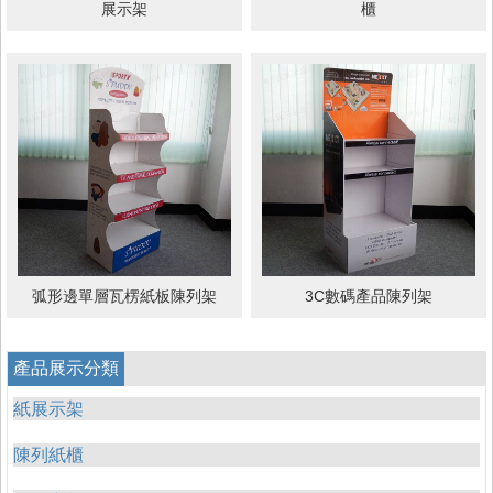
展示架
櫃
弧形邊單層瓦楞紙板陳列架
3C數碼產品陳列架
產品展示分類
紙展示架
陳列紙櫃