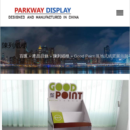
陳列紙櫃
百匯
»
產品目錄
»
陳列紙櫃
» Good Point 落地式紙質展示架