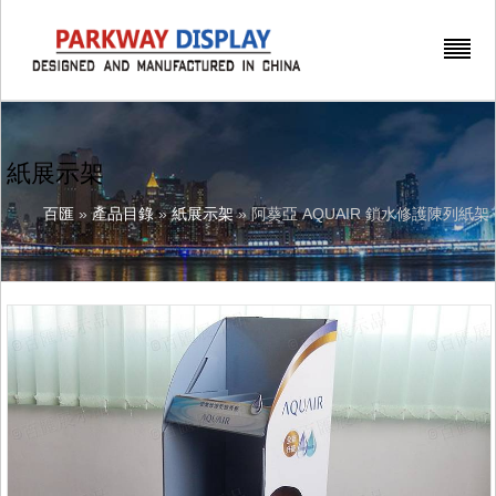
紙展示架
百匯
»
產品目錄
»
紙展示架
» 阿葵亞 AQUAIR 鎖水修護陳列紙架