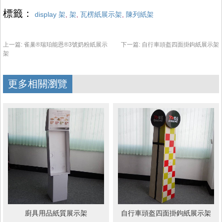
標籤：
display 架
,
架
,
瓦楞紙展示架
,
陳列紙架
上一篇:
雀巢®瑞珀能恩®3號奶粉紙展示
下一篇:
自行車頭盔四面掛鉤紙展示架
架
更多相關瀏覽
廚具用品紙質展示架
自行車頭盔四面掛鉤紙展示架