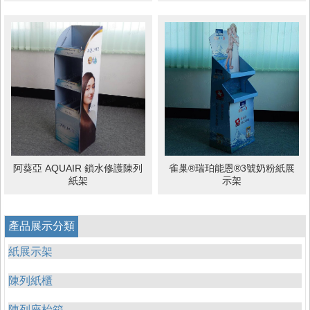
阿葵亞 AQUAIR 鎖水修護陳列
雀巢®瑞珀能恩®3號奶粉紙展
紙架
示架
產品展示分類
紙展示架
陳列紙櫃
陳列座枱箱