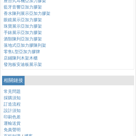
座台式耳機亞加力膠架
藍牙音響亞加力膠架
香水陳列展示亞加力膠架
眼鏡展示亞加力膠架
珠寶展示亞加力膠架
手錶展示亞加力膠架
酒類陳列亞加力膠架
落地式亞加力膠陳列架
零售L型亞加力膠牌
店鋪陳列木架木櫃
發泡板安迪板展示架
相關鏈接
常見問題
採購須知
訂造流程
設計須知
印刷色差
運輸送貨
免責聲明