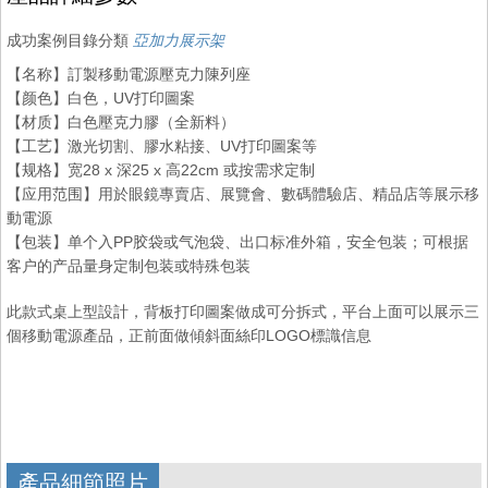
成功案例目錄分類
亞加力展示架
【名称】訂製移動電源壓克力陳列座
【颜色】白色，UV打印圖案
【材质】白色壓克力膠（全新料）
【工艺】激光切割、膠水粘接、UV打印圖案等
【规格】宽28 x 深25 x 高22cm 或按需求定制
【应用范围】用於眼鏡專賣店、展覽會、數碼體驗店、精品店等展示移
動電源
【包装】单个入PP胶袋或气泡袋、出口标准外箱，安全包装；可根据
客户的产品量身定制包装或特殊包装
此款式桌上型設計，背板打印圖案做成可分拆式，平台上面可以展示三
個移動電源產品，正前面做傾斜面絲印LOGO標識信息
產品細節照片