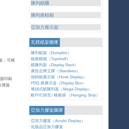
陳列紙櫃
陳列座枱箱
亞加力展示架
瓦楞紙架圖庫
陳列紙架（Dumpbin）
紙座檯箱（Topshelf）
装；可根
紙陳列架（Display Rack）
廣告企牌立牌（Standees）
掛鉤紙展示架（Hook Display）
斜面印刷
PDQ 紙展示盒（Display Box）
方便簽
堆頭式紙陳列架（Mega Display）
軟PVC掛兜 ∕ 格格袋 （Hanging Strip）
亞加力膠架圖庫
亞加力膠架（Acrylic Display）
化妝品亞加力膠架