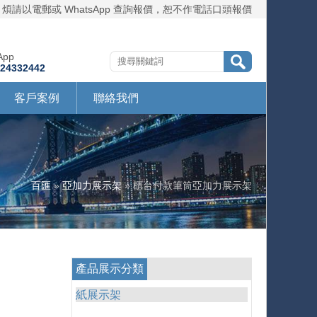
煩請以電郵或 WhatsApp 查詢報價，恕不作電話口頭報價
App
724332442
客戶案例
聯絡我們
百匯
»
亞加力展示架
» 櫃台付款筆筒亞加力展示架
產品展示分類
紙展示架