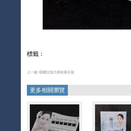
標籤：
上一篇:
唱嘜亞加力座枱展示架
更多相關瀏覽