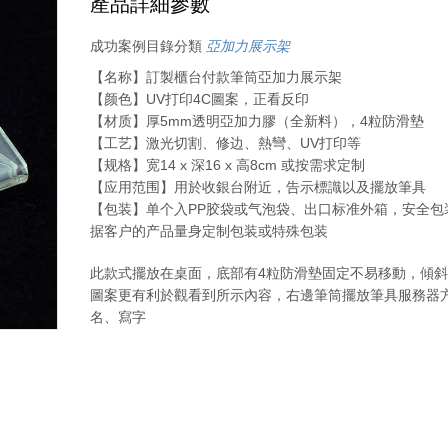
產品詳細參數
成功案例目錄分類
亞加力展示架
【名称】訂製櫃台付款筆筒亞加力展示架
【颜色】UV打印4C圖案，正看反印
【材质】厚5mm透明亞加力膠（全新料），4粒防滑墊
【工艺】激光切割、修边、熱彎、UV打印等
【规格】宽14 x 深16 x 高8cm 或按需求定制
【应用范围】用於收銀台附近，告示標識以及擺放筆具
【包装】单个入PP胶袋或气泡袋、出口标准外箱，安全包
据客户的产品量身定制包装或特殊包装
此款式擺放在桌面，底部有4粒防滑墊固定不易移動，傾
圖案更有利於觀看到所示內容，右邊筆筒擺放筆具服務器
名、寫字