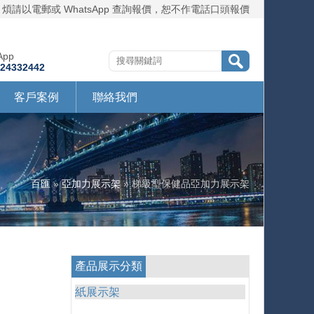
煩請以電郵或 WhatsApp 查詢報價，恕不作電話口頭報價
App
724332442
客戶案例
聯絡我們
百匯
»
亞加力展示架
» 梯級型保健品亞加力展示架
產品展示分類
紙展示架