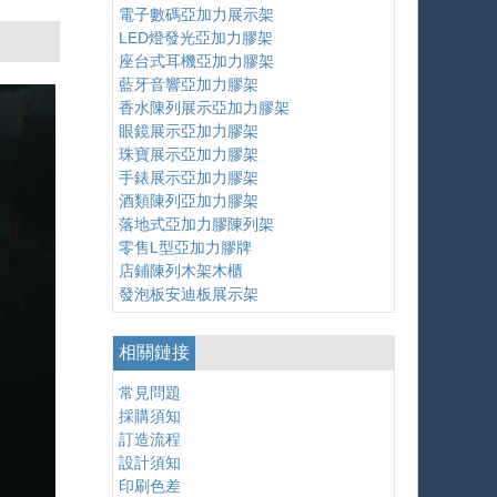
電子數碼亞加力展示架
LED燈發光亞加力膠架
座台式耳機亞加力膠架
藍牙音響亞加力膠架
香水陳列展示亞加力膠架
眼鏡展示亞加力膠架
珠寶展示亞加力膠架
手錶展示亞加力膠架
酒類陳列亞加力膠架
落地式亞加力膠陳列架
零售L型亞加力膠牌
店鋪陳列木架木櫃
發泡板安迪板展示架
相關鏈接
常見問題
採購須知
訂造流程
設計須知
印刷色差