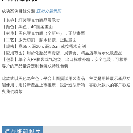
成功案例目錄分類
亞加力展示架
【名称】訂製壓克力商品展示架
【颜色】黑色，4C圖案畫面
【材质】黑色壓克力膠（全新料），正貼畫面
【工艺】激光切割、膠水粘接、正貼畫面
【规格】宽65 x 深20 x 高32cm 或按需求定制
【应用范围】用於化妝品專賣店、展覽會、精品店等展示化妝產品
【包装】单个入PP胶袋或气泡袋、出口标准外箱，安全包装；可根据
客户的产品量身定制包装或特殊包装
此款式以黑色為主色，平台上面擺試用裝產品，主要是用於展示產品功
能使用，用於新產品上市推廣，設計造型新穎，喜歡此款式的客戶歡迎
與我們聯繫
產品細節照片