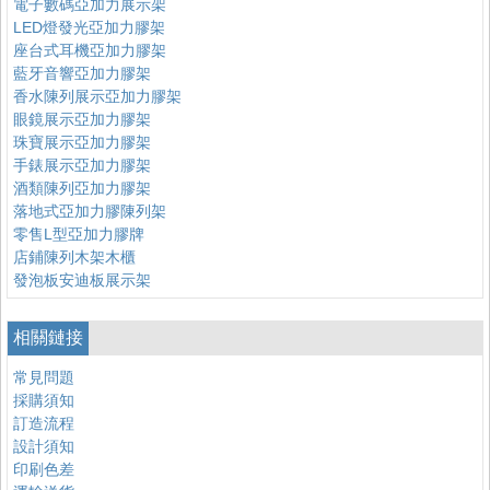
電子數碼亞加力展示架
LED燈發光亞加力膠架
座台式耳機亞加力膠架
藍牙音響亞加力膠架
香水陳列展示亞加力膠架
眼鏡展示亞加力膠架
珠寶展示亞加力膠架
手錶展示亞加力膠架
酒類陳列亞加力膠架
落地式亞加力膠陳列架
零售L型亞加力膠牌
店鋪陳列木架木櫃
發泡板安迪板展示架
相關鏈接
常見問題
採購須知
訂造流程
設計須知
印刷色差