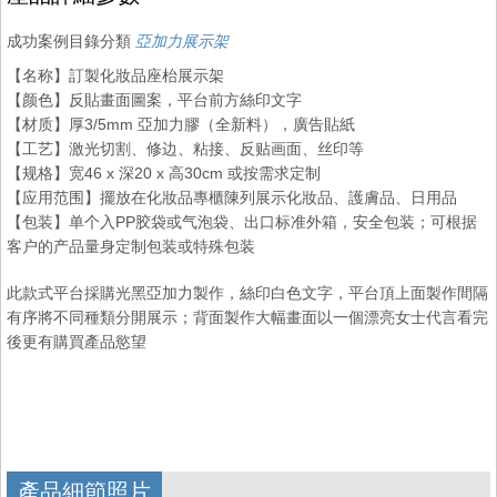
成功案例目錄分類
亞加力展示架
【名称】訂製化妝品座枱展示架
【颜色】反貼畫面圖案，平台前方絲印文字
【材质】厚3/5mm 亞加力膠（全新料），廣告貼紙
【工艺】激光切割、修边、粘接、反贴画面、丝印等
【规格】宽46 x 深20 x 高30cm 或按需求定制
【应用范围】擺放在化妝品專櫃陳列展示化妝品、護膚品、日用品
【包装】单个入PP胶袋或气泡袋、出口标准外箱，安全包装；可根据
客户的产品量身定制包装或特殊包装
此款式平台採購光黑亞加力製作，絲印白色文字，平台頂上面製作間隔
有序將不同種類分開展示；背面製作大幅畫面以一個漂亮女士代言看完
後更有購買產品慾望
產品細節照片