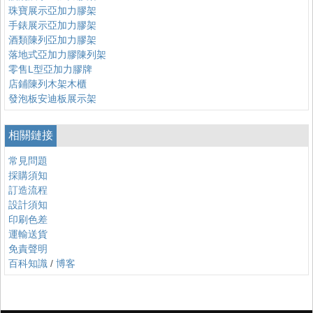
珠寶展示亞加力膠架
手錶展示亞加力膠架
酒類陳列亞加力膠架
落地式亞加力膠陳列架
零售L型亞加力膠牌
店鋪陳列木架木櫃
發泡板安迪板展示架
相關鏈接
常見問題
採購須知
訂造流程
設計須知
印刷色差
運輸送貨
免責聲明
百科知識
/
博客